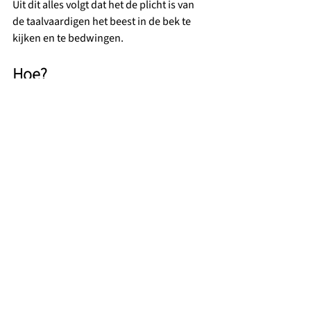
Uit dit alles volgt dat het de plicht is van 
de taalvaardigen het beest in de bek te 
kijken en te bedwingen.
Hoe?
Door op de eerste plaats uit onze bubbel 
te kruipen en zorgvuldig te luisteren naar 
ervaringsdeskundigen. Dat gebeurt 
gelukkig steeds meer. En: heldere taal 
bezigen, dat is maatschappelijke winst 
die relatief makkelijk te behalen valt.
Maar ook door als overheid fors meer te 
investeren in bestrijding van armoede en 
zorg en onderwijs en de schotten tussen 
ministeries af te breken. Want 
laaggeletterdheid heeft te maken met álle 
Haagse portefeuilles. Er zijn langjarige 