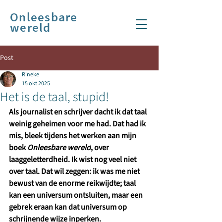
Onleesbare
wereld
Post
Rineke
15 okt 2025
Het is de taal, stupid!
Als journalist en schrijver dacht ik dat taal 
weinig geheimen voor me had. Dat had ik 
mis, bleek tijdens het werken aan mijn 
boek 
Onleesbare wereld
, over 
laaggeletterdheid. Ik wist nog veel niet 
over taal. Dat wil zeggen: ik was me niet 
bewust van de enorme reikwijdte; taal 
kan een universum ontsluiten, maar een 
gebrek eraan kan dat universum op 
schrijnende wijze inperken.