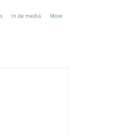
s
In de media
More