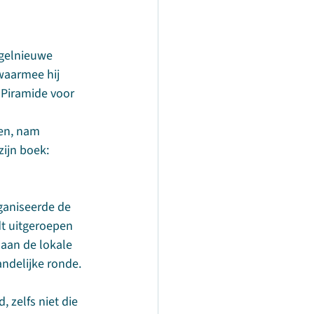
agelnieuwe 
waarmee hij 
 Piramide voor 
en, nam 
zijn boek: 
ganiseerde de 
dt uitgeroepen 
aan de lokale 
andelijke ronde.
 zelfs niet die 