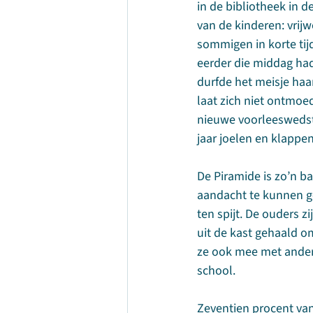
in de bibliotheek in d
van de kinderen: vrij
sommigen in korte ti
eerder die middag had
durfde het meisje haa
laat zich niet ontmoe
nieuwe voorleeswedstr
jaar joelen en klappe
De Piramide is zo’n ba
aandacht te kunnen ge
ten spijt. De ouders z
uit de kast gehaald om
ze ook mee met andere
school.
Zeventien procent van