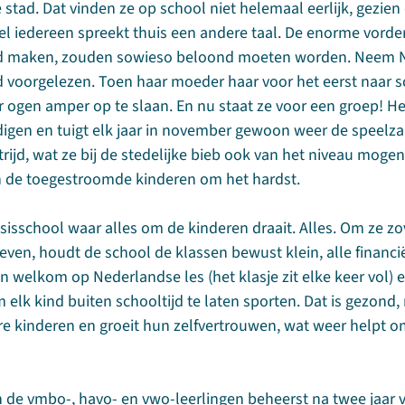
e stad. Dat vinden ze op school niet helemaal eerlijk, gezie
wel iedereen spreekt thuis een andere taal. De enorme vorde
jd maken, zouden sowieso beloond moeten worden. Neem Nu
 voorgelezen. Toen haar moeder haar voor het eerst naar s
r ogen amper op te slaan. En nu staat ze voor een groep! H
digen en tuigt elk jaar in november gewoon weer de speelza
ijd, wat ze bij de stedelijke bieb ook van het niveau mogen 
n de toegestroomde kinderen om het hardst.
sisschool waar alles om de kinderen draait. Alles. Om ze zo
ven, houdt de school de klassen bewust klein, alle financi
ijn welkom op Nederlandse les (het klasje zit elke keer vol) e
 elk kind buiten schooltijd te laten sporten. Dat is gezond
 kinderen en groeit hun zelfvertrouwen, wat weer helpt om
 de vmbo-, havo- en vwo-leerlingen beheerst na twee jaar 