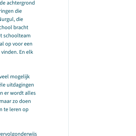
n de achtergrond 
ringen die 
rgul, die 
chool bracht 
et schoolteam 
al op voor een 
vinden. En elk 
veel mogelijk 
ële uitdagingen 
n er wordt alles 
, maar zo doen 
 te leren op 
vervolgonderwijs 