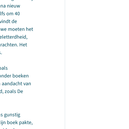
 na nieuw 
lfs om 40 
vindt de 
r we moeten het 
eletterdheid, 
rachten. Het 
.
oals 
zonder boeken 
n aandacht van 
d, zoals De 
s gunstig 
ijn boek pakte, 