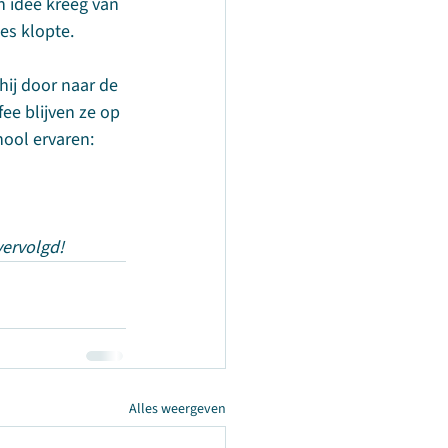
n idee kreeg van 
les klopte.
ij door naar de 
ee blijven ze op 
ool ervaren: 
ervolgd! 
Alles weergeven