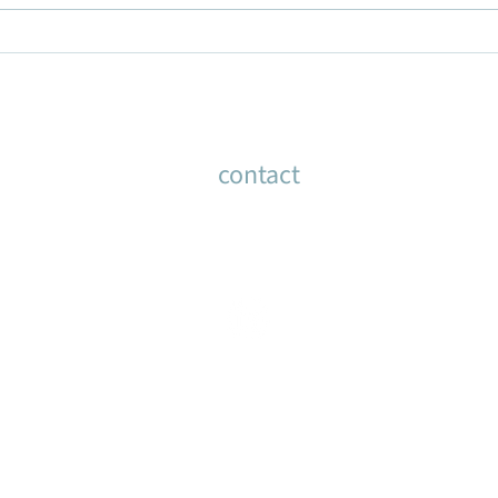
contact
rineke@rinekevanhouten.nl
m +31 6 55 79 28 92
Disclaimer / Colofon
© 2025 All rights reserved by Rineke van Houten