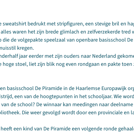
e sweatshirt bedrukt met stripfiguren, een stevige bril en h
alles waren het zijn brede glimlach en zelfverzekerde tred 
p die de volgepakte speelzaal van openbare basisschool De
uisstil kregen.
nderhalf jaar eerder met zijn ouders naar Nederland gekom
 hoge stoel, liet zijn blik nog even rondgaan en pakte toen 
en basisschool De Piramide in de Haarlemse Europawijk or
dstrijd, een van de hoogtepunten in het schooljaar. Wie wor
er van de school? De winnaar kan meedingen naar deelname 
bliotheek. Die weer gevolgd wordt door een provinciale en l
 heeft een kind van De Piramide een volgende ronde gehaald,