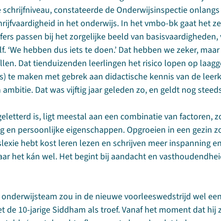
 schrijfniveau, constateerde de Onderwijsinspectie onlangs
rijfvaardigheid in het onderwijs. In het vmbo-bk gaat het ze
fers passen bij het zorgelijke beeld van basisvaardigheden, 
lf. ‘We hebben dus iets te doen.’ Dat hebben we zeker, maa
llen. Dat tienduizenden leerlingen het risico lopen op laagg
ms) te maken met gebrek aan didactische kennis van de leerk
 ambitie. Dat was vijftig jaar geleden zo, en geldt nog steeds
etterd is, ligt meestal aan een combinatie van factoren, z
g en persoonlijke eigenschappen. Opgroeien in een gezin 
yslexie hebt kost leren lezen en schrijven meer inspanning e
Maar het kán wel. Het begint bij aandacht en vasthoudendhei
 onderwijsteam zou in de nieuwe voorleeswedstrijd wel een
 de 10-jarige Siddham als troef. Vanaf het moment dat hij z