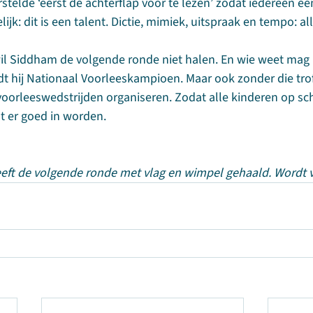
stelde ‘eerst de achterflap voor te lezen’ zodat iedereen ee
ijk: dit is een talent. Dictie, mimiek, uitspraak en tempo: al
l Siddham de volgende ronde niet halen. En wie weet mag h
t hij Nationaal Voorleeskampioen. Maar ook zonder die trof
orleeswedstrijden organiseren. Zodat alle kinderen op sch
nt er goed in worden.
eft de volgende ronde met vlag en wimpel gehaald. Wordt v