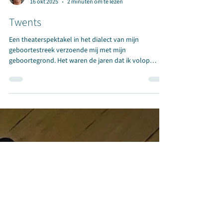
Rineke
16 okt 2025
2 minuten om te lezen
Twents
Een theaterspektakel in het dialect van mijn
geboortestreek verzoende mij met mijn
geboortegrond. Het waren de jaren dat ik volop
puberde en vooral met mezelf bezig was toen in een
dorp verderop in Twente woedende boeren te hoop
liepen tegen de ruilverkaveling. Het zou de felste
boerenopstand in Nederland ooit worden. Nooit
geweten. Totdat ik, bijna vijftig jaar later, Hanna van
Hendrik bezocht, een theaterspektakel opgevoerd in
hangars van de verweesde vliegbasis Twente,