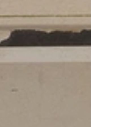
middag muisstil kregen. Siddham, 10 jaar en
anderhalf jaar eerder met zijn ouders naar Nederland
gekomen, nam routineus plaats op de hoge stoel, liet
zijn blik nog even rondgaan en pakte t