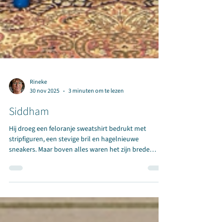
Rineke
30 nov 2025
3 minuten om te lezen
Siddham
Hij droeg een feloranje sweatshirt bedrukt met
stripfiguren, een stevige bril en hagelnieuwe
sneakers. Maar boven alles waren het zijn brede
glimlach en zelfverzekerde tred waarmee hij naar de
microfoon liep die de volgepakte speelzaal van
openbare basisschool De Piramide voor het eerst die